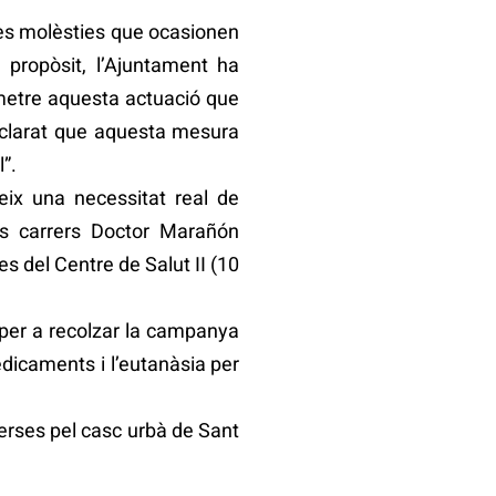
les molèsties que ocasionen
 propòsit, l’Ajuntament ha
ometre aquesta actuació que
declarat que aquesta mesura
”.
eix una necessitat real de
els carrers Doctor Marañón
es del Centre de Salut II (10
per a recolzar la campanya
medicaments i l’eutanàsia per
perses pel casc urbà de Sant