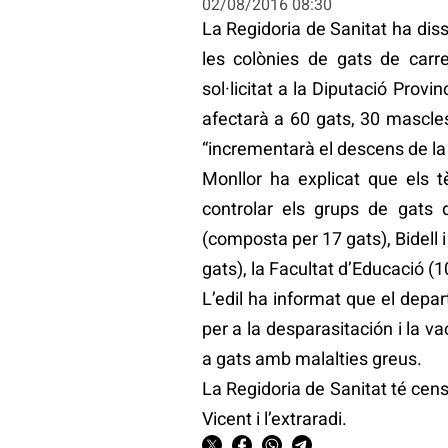
02/08/2016 08:30
La Regidoria de Sanitat ha dis
les colònies de gats de carr
sol·licitat a la Diputació Pro
afectarà a 60 gats, 30 mascles
“incrementarà el descens de la 
Monllor ha explicat que els 
controlar els grups de gats 
(composta per 17 gats), Bidell 
gats), la Facultat d’Educació (1
L’edil ha informat que el dep
per a la desparasitación i la va
a gats amb malalties greus.
La Regidoria de Sanitat té cen
Vicent i l’extraradi.