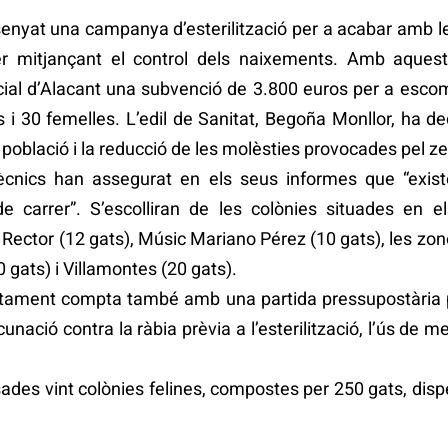
senyat una campanya d’esterilització per a acabar amb 
er mitjançant el control dels naixements. Amb aquest
vincial d’Alacant una subvenció de 3.800 euros per a esc
 i 30 femelles. L’edil de Sanitat, Begoña Monllor, ha 
població i la reducció de les molèsties provocades pel zel
tècnics han assegurat en els seus informes que “exist
de carrer”. S’escolliran de les colònies situades en 
i Rector (12 gats), Músic Mariano Pérez (10 gats), les zon
0 gats) i Villamontes (20 gats).
artament compta també amb una partida pressupostària 
cunació contra la ràbia prèvia a l’esterilització, l’ús de 
sades vint colònies felines, compostes per 250 gats, dis