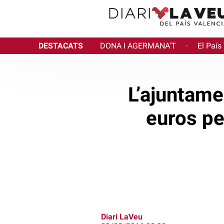
DESTACATS
DONA I AGERMANA'T
El País
·
L’ajuntame
euros per
Diari LaVeu