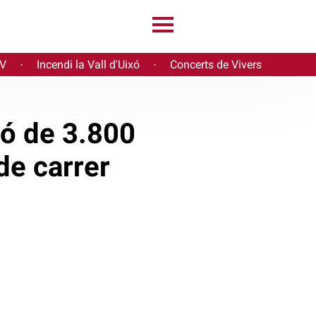
PV
Incendi la Vall d'Uixó
Concerts de Vivers
·
·
ió de 3.800
 de carrer