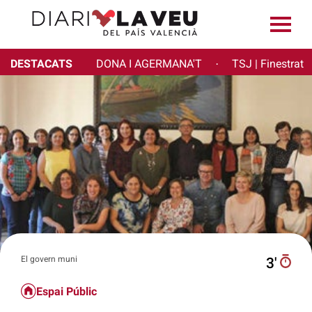
DESTACATS
DONA I AGERMANA'T
TSJ | Finestrat
·
El govern muni
3′
Espai Públic