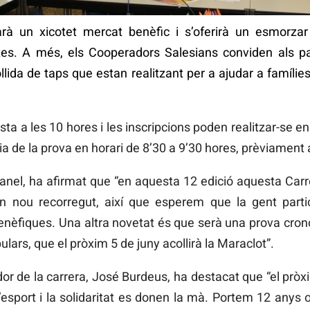
larà un xicotet mercat benèfic i s’oferirà un esmorzar
tes. A més, els Cooperadors Salesians conviden als par
lida de taps que estan realitzant per a ajudar a famílie
ista a les 10 hores i les inscripcions poden realitzar-se en
 de la prova en horari de 8’30 a 9’30 hores, prèviament al
Granel, ha afirmat que “en aquesta 12 edició aquesta Car
 nou recorregut, així que esperem que la gent parti
enèfiques. Una altra novetat és que serà una prova cro
ulars, que el pròxim 5 de juny acollirà la Maraclot”.
dor de la carrera, José Burdeus, ha destacat que “el prò
l’esport i la solidaritat es donen la mà. Portem 12 anys