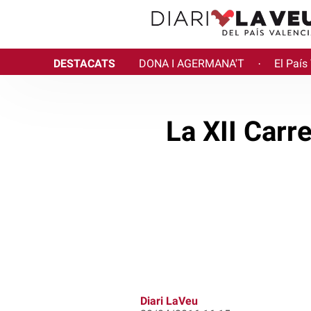
DESTACATS
DONA I AGERMANA'T
El País
·
La XII Carr
Diari LaVeu