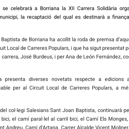
e celebrarà a Borriana la XII Carrera Solidària org
municipi, la recaptació del qual es destinarà a finanç
n Baptista de Borriana ha acollit la roda de premsa d’aq
uit Local de Carreres Populars, i que ha sigut presentat p
la carrera, José Burdeus, i per Ana de León Fernández, 
ia presenta diverses novetats respecte a edicions 
ble per al Circuit Local de Carreres Populars, a mé
i del col·legi Salesians Sant Joan Baptista, continuarà 
 bici, el camí paral·lel al carril bici, el Camí Els Monges
t Andreu, Camí d’Artana, Carrer Alcalde Vicent Moliner, 