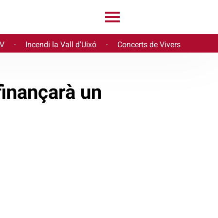
PV
Incendi la Vall d'Uixó
Concerts de Vivers
·
·
finançarà un