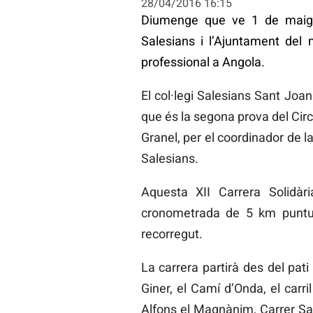
28/04/2016 16:15
Diumenge que ve 1 de maig s
Salesians i l’Ajuntament del 
professional a Angola.
El col·legi Salesians Sant Joa
que és la segona prova del Circ
Granel, per el coordinador de 
Salesians.
Aquesta XII Carrera Solidàr
cronometrada de 5 km puntua
recorregut.
La carrera partirà des del pat
Giner, el Camí d’Onda, el carril
Alfons el Magnànim, Carrer San