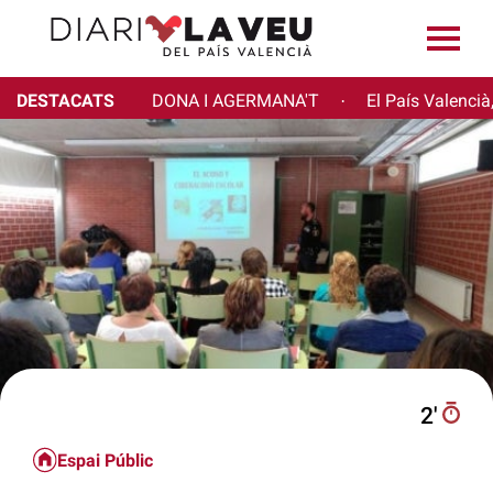
DESTACATS
DONA I AGERMANA'T
El País Valencià
·
2′
Espai Públic