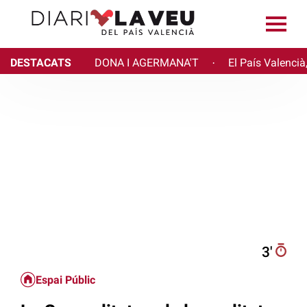
DESTACATS
DONA I AGERMANA'T
El País Valencià
·
3′
Espai Públic