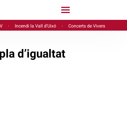
PV
Incendi la Vall d'Uixó
Concerts de Vivers
·
·
la d’igualtat