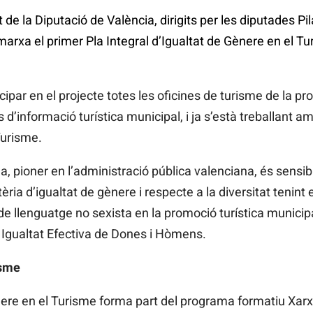
t de la Diputació de València, dirigits per les diputades P
rxa el primer Pla Integral d’Igualtat de Gènere en el Tu
ipar en el projecte totes les oficines de turisme de la pro
s d’informació turística municipal, i ja s’està treballant a
Turisme.
a, pioner en l’administració pública valenciana, és sensibi
tèria d’igualtat de gènere i respecte a la diversitat teni
de llenguatge no sexista en la promoció turística municipa
a Igualtat Efectiva de Dones i Hòmens.
isme
ènere en el Turisme forma part del programa formatiu Xar