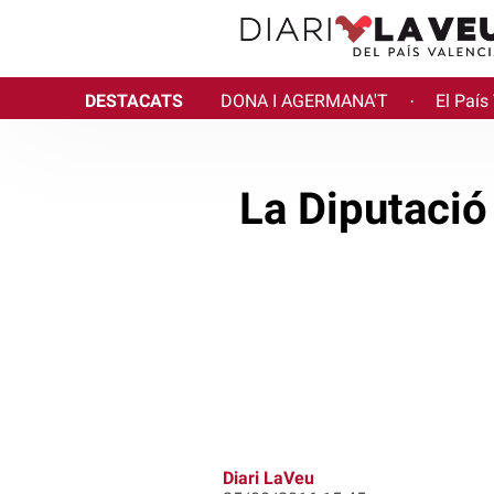
DESTACATS
DONA I AGERMANA'T
El País
·
La Diputació
Diari LaVeu