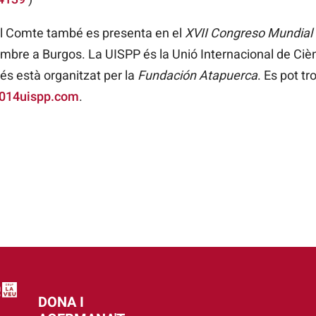
el Comte també es presenta en el
XVII Congreso Mundial
etembre a Burgos. La UISPP és la Unió Internacional de Ciè
és està organitzat per la
Fundación Atapuerca
. Es pot t
014uispp.com
.
DONA I