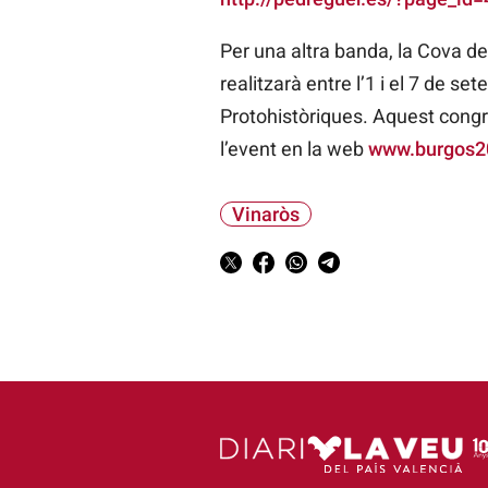
Per una altra banda, la Cova d
realitzarà entre l’1 i el 7 de s
Protohistòriques. Aquest congr
l’event en la web
www.burgos2
Vinaròs