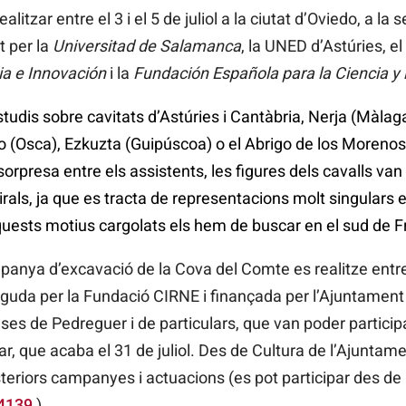
litzar entre el 3 i el 5 de juliol a la ciutat d’Oviedo, a la 
t per la
Universitad de Salamanca
, la UNED d’Astúries, el
ia e Innovación
i la
Fundación Española para la Ciencia y 
udis sobre cavitats d’Astúries i Cantàbria, Nerja (Màlag
 (Osca), Ezkuzta (Guipúscoa) o el Abrigo de los Morenos
rpresa entre els assistents, les figures dels cavalls van
irals, ja que es tracta de representacions molt singulars en
aquests motius cargolats els hem de buscar en el sud de F
anya d’excavació de la Cova del Comte es realitze entre el
uda per la Fundació CIRNE i finançada per l’Ajuntament
ses de Pedreguer i de particulars, que van poder participa
 que acaba el 31 de juliol. Des de Cultura de l’Ajuntame
teriors campanyes i actuacions (es pot participar des de
=4139
)