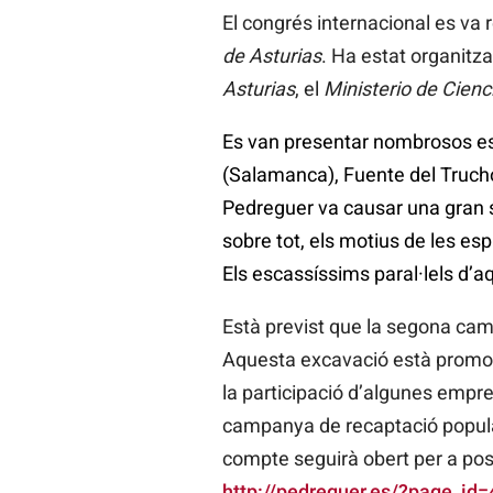
El congrés internacional es va rea
de Asturias
. Ha estat organitza
Asturias
, el
Ministerio de Cienc
Es van presentar nombrosos est
(Salamanca), Fuente del Trucho
Pedreguer va causar una gran so
sobre tot, els motius de les esp
Els escassíssims paral·lels d’
Està previst que la segona camp
Aquesta excavació està promog
la participació d’algunes empre
campanya de recaptació popular,
compte seguirà obert per a pos
http://pedreguer.es/?page_id