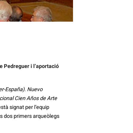
e Pedreguer i l’aportació
er-España). Nuevo
cional Cien Años de Arte
 està signat per l’equip
Els dos primers arqueòlegs