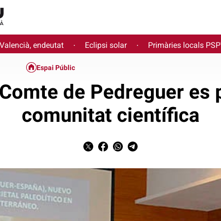
 Valencià, endeutat
Eclipsi solar
Primàries locals PS
·
·
Espai Públic
 Comte de Pedreguer es p
comunitat científica