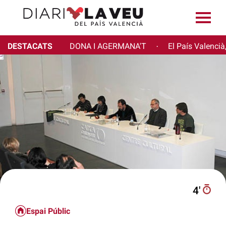
DESTACATS
DONA I AGERMANA'T
El País Valencià
·
4′
Espai Públic