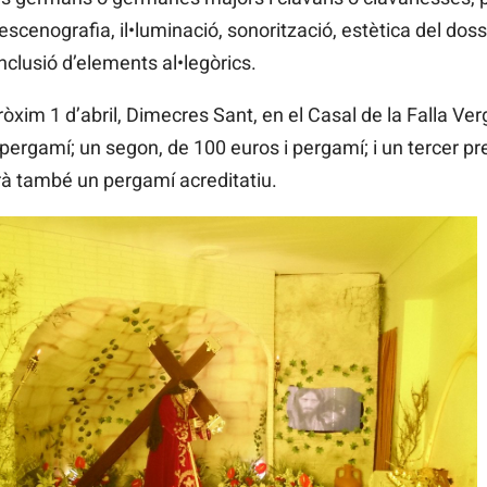
d’escenografia, il•luminació, sonorització, estètica del dosse
nclusió d’elements al•legòrics.
pròxim 1 d’abril, Dimecres Sant, en el Casal de la Falla Ve
pergamí; un segon, de 100 euros i pergamí; i un tercer pr
drà també un pergamí acreditatiu.