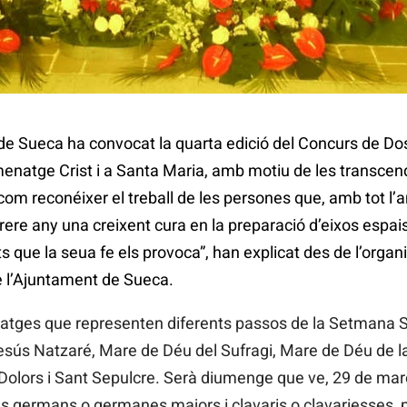
 de Sueca ha convocat la quarta edició del Concurs de 
menatge Crist i a Santa Maria, amb motiu de les transcen
 com reconéixer el treball de les persones que, amb tot l
rere any una creixent cura en la preparació d’eixos espais
 que la seua fe els provoca”, han explicat des de l’organit
e l’Ajuntament de Sueca.
imatges que representen diferents passos de la Setmana S
sús Natzaré, Mare de Déu del Sufragi, Mare de Déu de la
Dolors i Sant Sepulcre. Serà diumenge que ve, 29 de març,
els germans o germanes majors i clavaris o clavariesses, pe