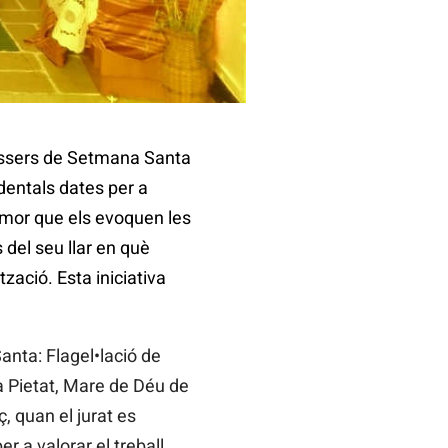
Dossers de Setmana Santa
dentals dates per a
’amor que els evoquen les
 del seu llar en què
zació. Esta iniciativa
anta: Flagel•lació de
 Pietat, Mare de Déu de
 quan el jurat es
r a valorar el treball