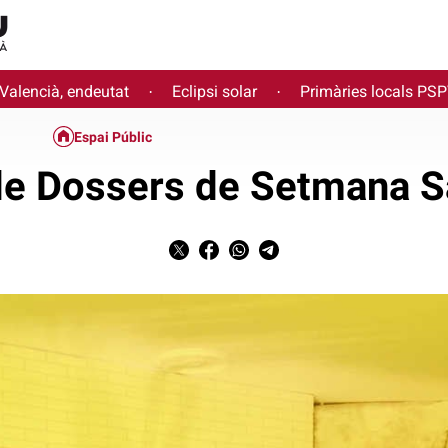
 Valencià, endeutat
Eclipsi solar
Primàries locals PS
·
·
Espai Públic
de Dossers de Setmana S