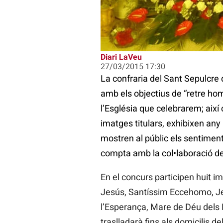
Diari LaVeu
27/03/2015 17:30
La confraria del Sant Sepulcre
amb els objectius de “retre ho
l’Església que celebrarem; així
imatges titulars, exhibixen any 
mostren al públic els sentiments
compta amb la col•laboració d
En el concurs participen huit 
Jesús, Santíssim Eccehomo, Je
l’Esperança, Mare de Déu dels 
traslladarà fins als domicilis d