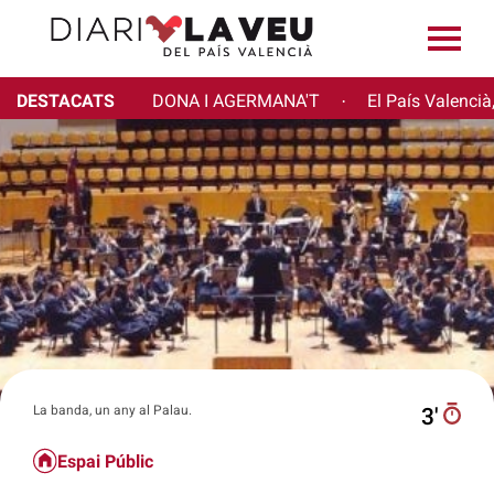
DESTACATS
DONA I AGERMANA'T
El País Valencià
·
La banda, un any al Palau.
3′
Espai Públic