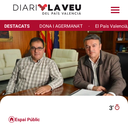
DESTACATS
DONA I AGERMANA'T
El País Valencià
·
3′
Espai Públic