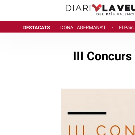
DESTACATS
DONA I AGERMANA'T
El País
·
III Concurs