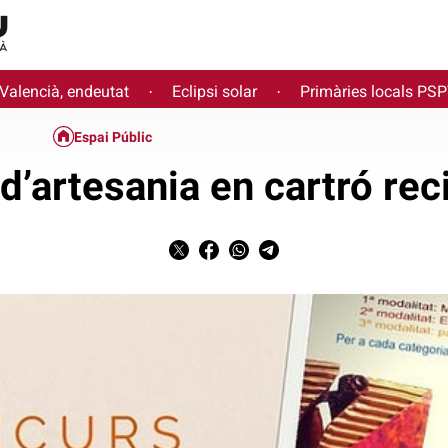
 Valencià, endeutat
Eclipsi solar
Primàries locals PS
·
·
Espai Públic
 d’artesania en cartró reci