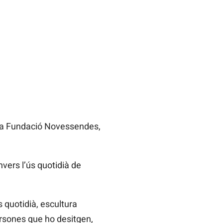
 la Fundació Novessendes,
nvers l’ús quotidià de
s quotidià, escultura
ersones que ho desitgen,