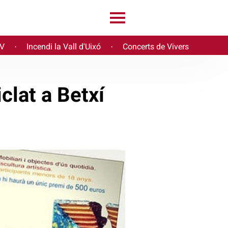
PV
Incendi la Vall d'Uixó
Concerts de Vivers
·
·
clat a Betxí