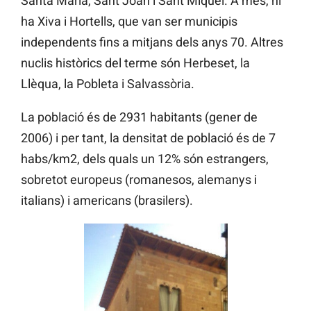
Santa Maria, Sant Joan i Sant Miquel. A més, hi
ha Xiva i Hortells, que van ser municipis
independents fins a mitjans dels anys 70. Altres
nuclis històrics del terme són Herbeset, la
Llèqua, la Pobleta i Salvassòria.
La població és de 2931 habitants (gener de
2006) i per tant, la densitat de població és de 7
habs/km2, dels quals un 12% són estrangers,
sobretot europeus (romanesos, alemanys i
italians) i americans (brasilers).