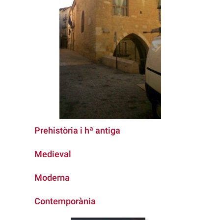
Prehistòria i hª antiga
Medieval
Moderna
Contemporània