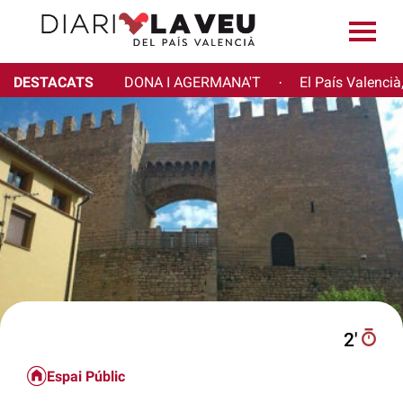
DESTACATS
DONA I AGERMANA'T
El País Valencià
·
2′
Espai Públic