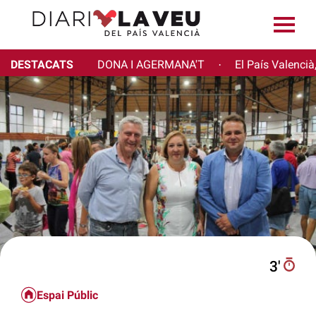
DESTACATS
DONA I AGERMANA'T
El País Valencià
·
3′
Espai Públic