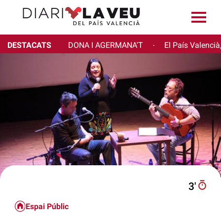
DESTACATS
DONA I AGERMANA'T
El País Valencià
·
3′
Espai Públic