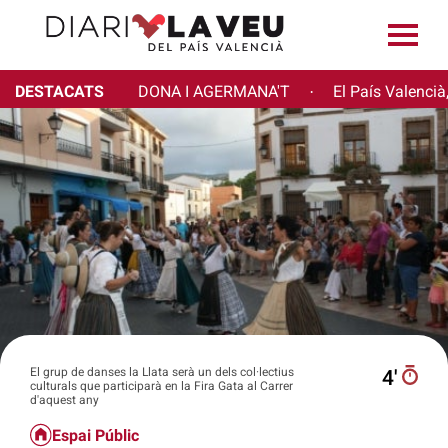
DESTACATS
DONA I AGERMANA'T
El País Valencià
·
El grup de danses la Llata serà un dels col·lectius
4′
culturals que participarà en la Fira Gata al Carrer
d'aquest any
Espai Públic