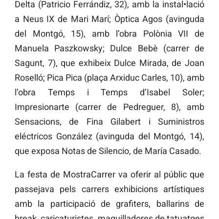
Delta (Patricio Ferrándiz, 32), amb la instal•lació
a Neus IX de Mari Marí; Òptica Agos (avinguda
del Montgó, 15), amb l’obra Polònia VII de
Manuela Paszkowsky; Dulce Bebè (carrer de
Sagunt, 7), que exhibeix Dulce Mirada, de Joan
Roselló; Pica Pica (plaça Arxiduc Carles, 10), amb
l’obra Temps i Temps d’Isabel Soler;
Impresionarte (carrer de Pedreguer, 8), amb
Sensacions, de Fina Gilabert i Suministros
eléctricos González (avinguda del Montgó, 14),
que exposa Notas de Silencio, de María Casado.
La festa de MostraCarrer va oferir al públic que
passejava pels carrers exhibicions artístiques
amb la participació de grafiters, ballarins de
break, caricaturistes, maquilladores de tatuatges