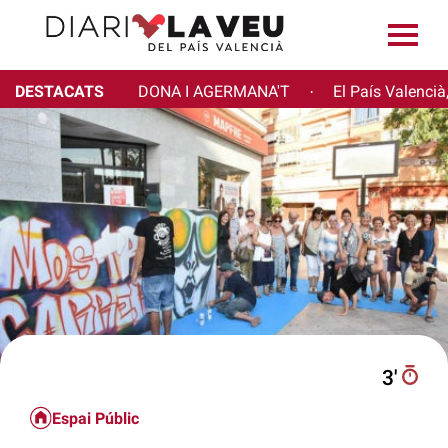
DESTACATS
DONA I AGERMANA'T
El País Valencià
·
3′
Espai Públic