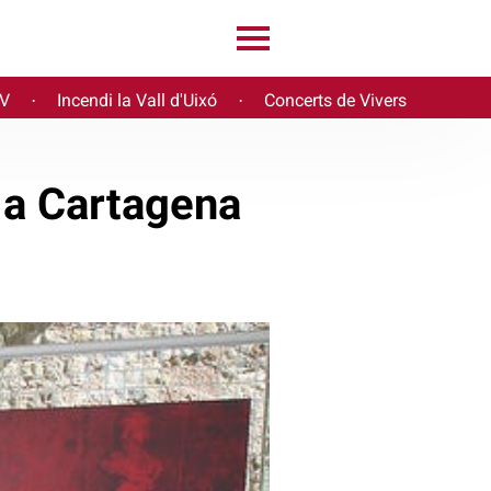
PV
Incendi la Vall d'Uixó
Concerts de Vivers
·
·
 a Cartagena