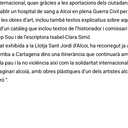
nternacional, quan gràcies a les aportacions dels ciutada
lir un hospital de sang a Alcoi en plena Guerra Civil per 
les obres d’art, inclou també textos explicatius sobre aquel
’un catàleg que inclou textos de l’historiador i comissari
ep Sou i de l’escriptora Isabel-Clara Simó
 exhibida a la Llotja Sant Jordi d’Alcoi, ha recorregut ja a
a arriba a Cartagena dins una itinerància que continuarà a
 pau i la no violència així com la solidaritat internacional
imaginari alcoià, amb obres plàstiques d’un dels artistes al
ó ”.