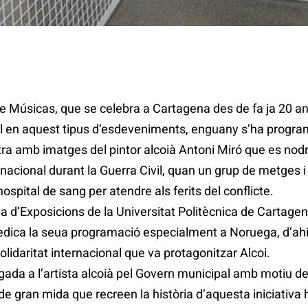
 de Músicas, que se celebra a Cartagena des de fa ja 20 an
l en aquest tipus d’esdeveniments, enguany s’ha programa
ra amb imatges del pintor alcoià Antoni Miró que es nod
ternacional durant la Guerra Civil, quan un grup de metges
spital de sang per atendre als ferits del conflicte.
la d’Exposicions de la Universitat Politècnica de Cartagena
dica la seua programació especialment a Noruega, d’ahí
lidaritat internacional que va protagonitzar Alcoi.
ada a l’artista alcoià pel Govern municipal amb motiu del 
e gran mida que recreen la història d’aquesta iniciativa