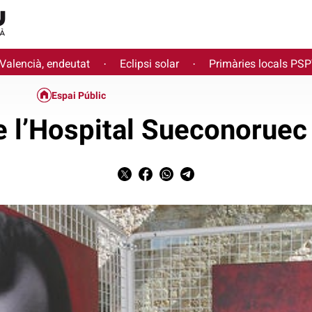
 Valencià, endeutat
Eclipsi solar
Primàries locals PS
·
·
Espai Públic
e l’Hospital Sueconoruec