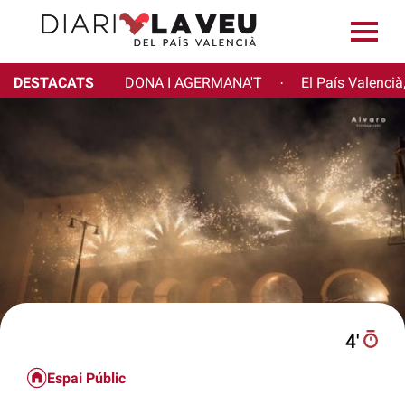
DESTACATS
DONA I AGERMANA'T
El País Valencià
·
4′
Espai Públic