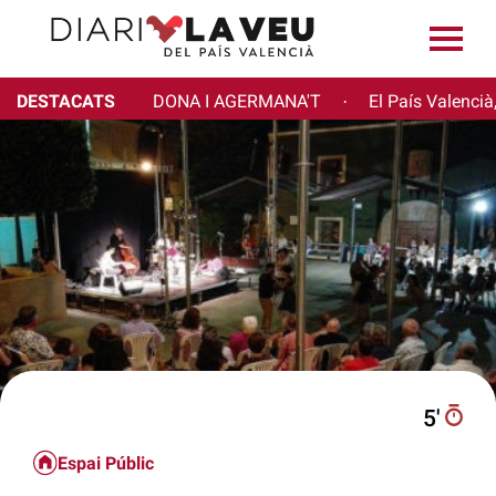
DESTACATS
DONA I AGERMANA'T
El País Valencià
·
5′
Espai Públic