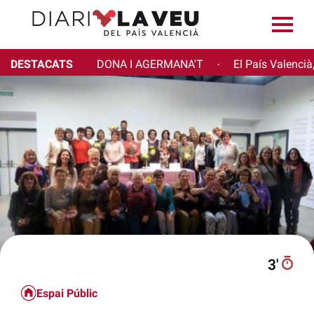
DESTACATS
DONA I AGERMANA'T
El País Valencià
·
3′
Espai Públic