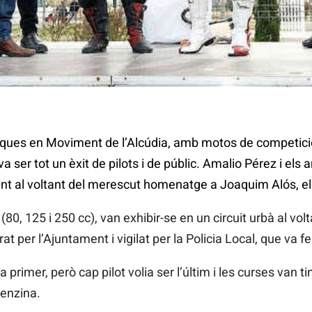
iques en Moviment de l’Alcúdia, amb motos de competició
 ser tot un èxit de pilots i de públic. Amalio Pérez i els 
t al voltant del merescut homenatge a Joaquim Alós, el
80, 125 i 250 cc), van exhibir-se en un circuit urbà al vol
t per l’Ajuntament i vigilat per la Policia Local, que va 
primer, però cap pilot volia ser l’últim i les curses van t
benzina.