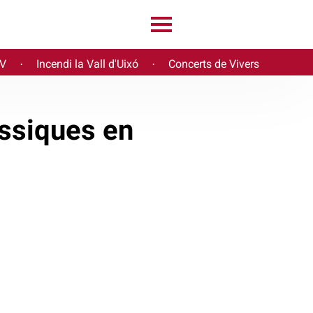
PV
Incendi la Vall d'Uixó
Concerts de Vivers
·
·
àssiques en