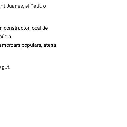
t Juanes, el Petit, o
n constructor local de
cúdia.
esmorzars populars, atesa
egut.