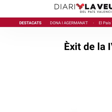
DESTACATS
DONA I AGERMANA'T
El País
·
Èxit de la