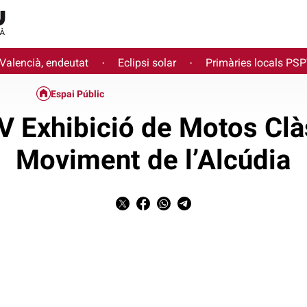
 Valencià, endeutat
Eclipsi solar
Primàries locals PS
·
·
Espai Públic
 IV Exhibició de Motos Cl
Moviment de l’Alcúdia