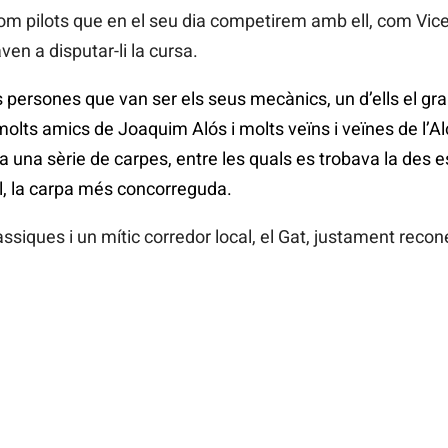
om pilots que en el seu dia competirem amb ell, com Vicen
en a disputar-li la cursa.
persones que van ser els seus mecànics, un d’ells el gra
molts amics de Joaquim Alós i molts veïns i veïnes de l’Al
a una sèrie de carpes, entre les quals es trobava la des 
al, la carpa més concorreguda.
ssiques i un mític corredor local, el Gat, justament recon