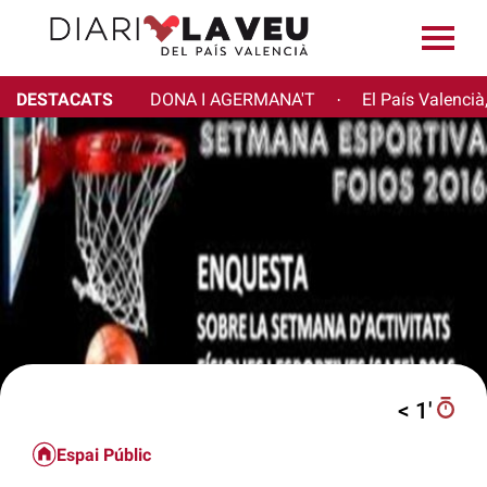
DESTACATS
DONA I AGERMANA'T
El País Valencià
·
< 1′
Espai Públic