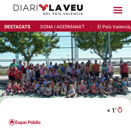
DESTACATS
DONA I AGERMANA'T
El País Valencià
·
< 1′
Espai Públic