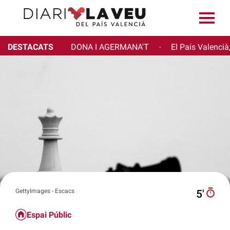
DESTACATS
DONA I AGERMANA'T
El País Valencià
·
GettyImages - Escacs
5′
Espai Públic