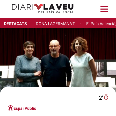
DESTACATS
DONA I AGERMANA'T
El País Valencià
·
2′
Espai Públic