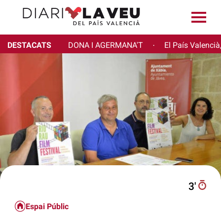
DESTACATS
DONA I AGERMANA'T
El País Valencià
·
3′
Espai Públic