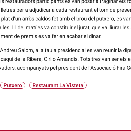
ls restauradors participants es van posar a traginar els f
s lletres per a adjudicar a cada restaurant el torn de prese
lat d’un arròs caldós fet amb el brou del putxero, es van 
 les 11 del matí es va constituir el jurat, que va lliurar l
urament de premis es va fer en acabar el dinar.
 Andreu Salom, a la taula presidencial es van reunir la di
caqui de la Ribera, Cirilo Arnandis. Tots tres van ser els e
adors, acompanyats pel president de l’Associació Fira Ga
Putxero
Restaurant La Visteta