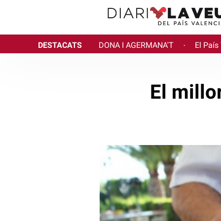
DESTACATS
DONA I AGERMANA'T
El País
·
El millo