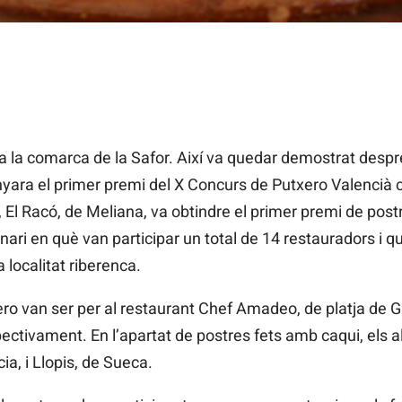
a a la comarca de la Safor. Així va quedar demostrat despr
nyara el primer premi del X Concurs de Putxero Valencià ce
, El Racó, de Meliana, va obtindre el primer premi de post
ari en què van participar un total de 14 restauradors i qu
a localitat riberenca.
ero van ser per al restaurant Chef Amadeo, de platja de Ga
ctivament. En l’apartat de postres fets amb caqui, els a
ia, i Llopis, de Sueca.