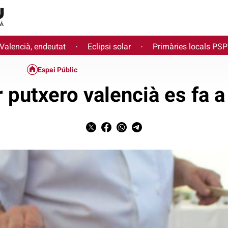
 Valencià, endeutat
Eclipsi solar
Primàries locals PS
·
·
Espai Públic
r putxero valencià es fa a