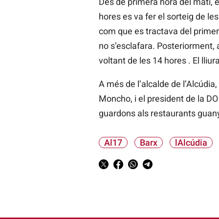
Des de primera hora del matí, e
hores es va fer el sorteig de le
com que es tractava del primer p
no s’esclafara. Posteriorment, a
voltant de les 14 hores . El lli
A més de l’alcalde de l’Alcúdia,
Moncho, i el president de la DO 
guardons als restaurants guany
Al17
Barx
lAlcúdia