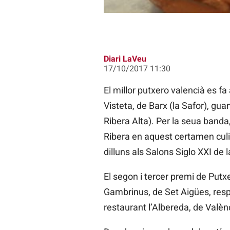
Diari LaVeu
17/10/2017 11:30
El millor putxero valencià es f
Visteta, de Barx (la Safor), gua
Ribera Alta). Per la seua banda
Ribera en aquest certamen culin
dilluns als Salons Siglo XXI de l
El segon i tercer premi de Putx
Gambrinus, de Set Aigües, respe
restaurant l’Albereda, de Valènc