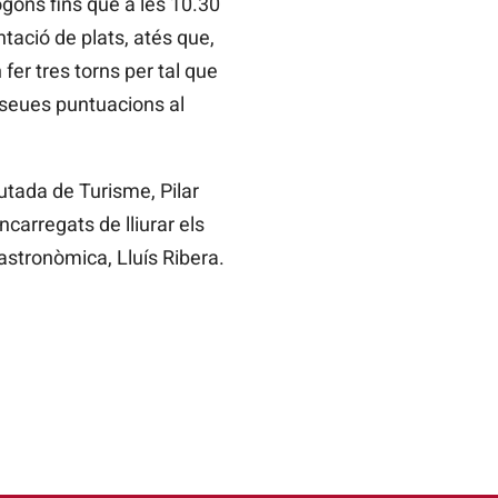
ogons fins que a les 10.30
ntació de plats, atés que,
fer tres torns per tal que
es seues puntuacions al
putada de Turisme, Pilar
ncarregats de lliurar els
stronòmica, Lluís Ribera.