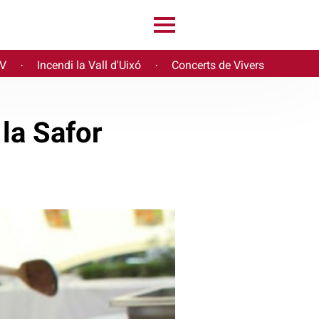
PV
Incendi la Vall d'Uixó
Concerts de Vivers
·
·
 la Safor