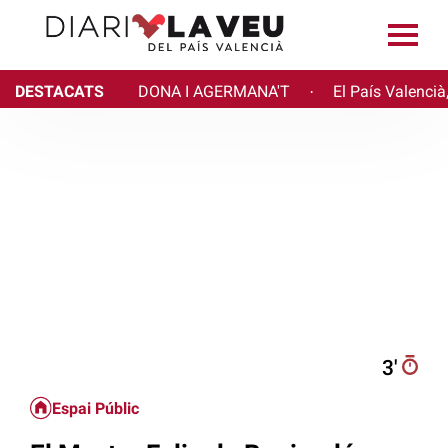
DESTACATS
DONA I AGERMANA'T
El País Valencià
·
3′
Espai Públic