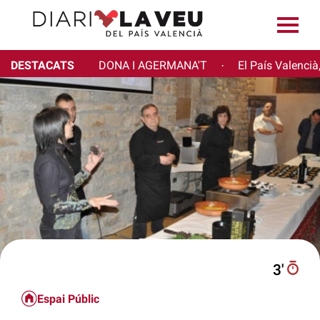
DESTACATS
DONA I AGERMANA'T
El País Valencià
·
3′
Espai Públic