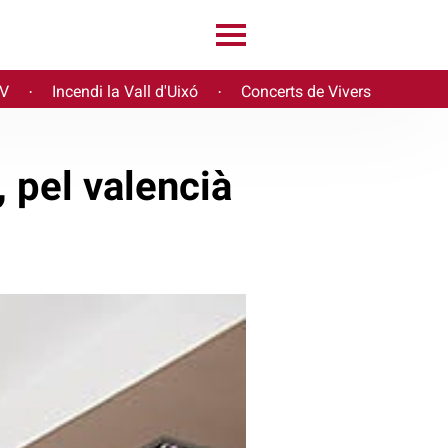
PV
Incendi la Vall d'Uixó
Concerts de Vivers
·
·
 pel valencià