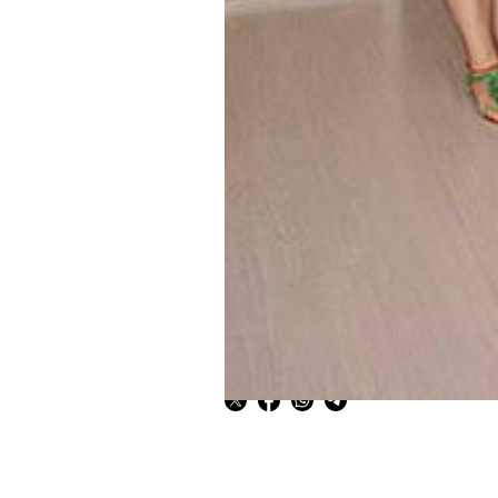
al Departament de Promoció E
La campanya de rebaixes començ
carrer”, una proposta de dinam
compromís de l’Ajuntament de Bu
La campanya de Burjassot és un 
que té més de 10 anys de trajec