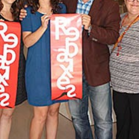
cià de Burjassot
participa un any més en la
campanya de
iants de Burjassot. Quan tot just han començat les reba
 any consecutiu, bandes i etiquetes per a indicar els pro
rjassot.
·labora amb Aviva Burjassot l’Associació de Comerços i S
rial entre els seus associats. L’objectiu de la campanya so
gua en l’àmbit comercial, a banda d’oferir una imatge ho
tu han volgut que els comerciants no associats que estigu
aixes i descomptes també puguen disposar del material. P