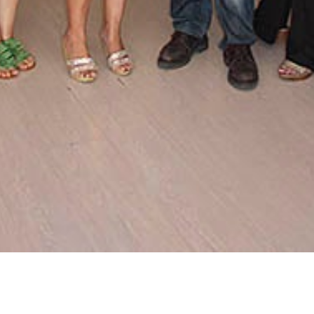
conòmica del Cemef.
a enguany pocs dies després de la celebració d’una alt
ització del comerç que, amb aquesta de les rebaixes, pos
rjassot amb comerç local i el teixit empresarial del mun
treball conjunt realitzat per una trenta d’ajuntaments i 
tòria i que és molt ben rebuda pel sector comercial local