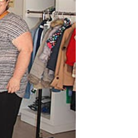
 rebaixes del municipi
,
ixes d’estiu, Aviva
ductes rebaixats o amb
ervicis de Burjassot, que
cial del valencià és
mogènia del comerç local.
en interessats en els
er a fer-ho, només cal anar