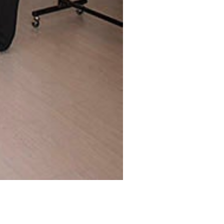
ra edició de “Botigues al
a de manifest el
icipi, per extensió.
la Diputació de València,
.