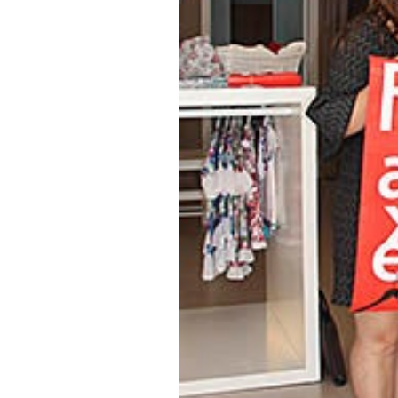
Diari LaVeu
05/07/2014 11:30
Agència de Promoció del Valen
pensant novament en els comerc
Burjassot reparteix, per cinqué
descompte als comerços de Bu
Com en les altres ocasions, col
s’encarrega de repartir el mate
fomentar l’ús de la nostra llen
Enguany, Lluna Àrias i Emili Al
cartells i les etiquetes de reb