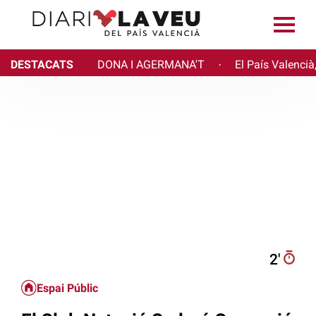
DESTACATS
DONA I AGERMANA'T
El País Valencià
·
2′
Espai Públic