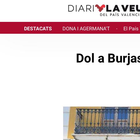
DESTACATS
DONA I AGERMANA'T
El País
·
Dol a Burja