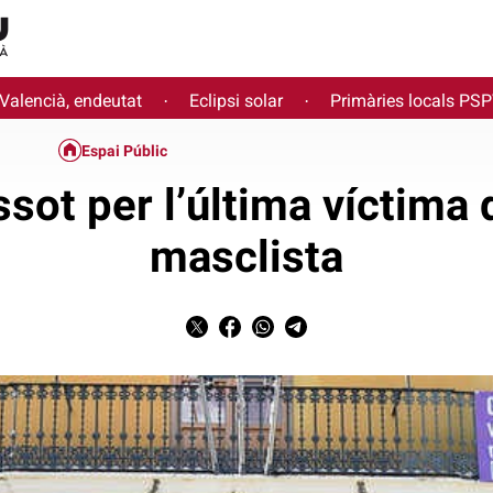
 Valencià, endeutat
Eclipsi solar
Primàries locals PS
·
·
Espai Públic
ssot per l’última víctima 
masclista