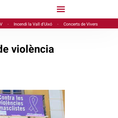
PV
Incendi la Vall d'Uixó
Concerts de Vivers
·
·
de violència