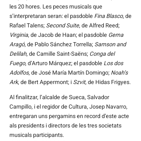
les 20 hores. Les peces musicals que
s’interpretaran seran: el pasdoble
Fina Blasco
, de
Rafael Talens;
Second Suite
, de Alfred Reed;
Virginia
, de Jacob de Haan; el pasdoble
Gema
Aragó
, de Pablo Sánchez Torrella;
Samson and
Delilah
, de Camille Saint-Saëns;
Conga del
Fuego
, d’Arturo Márquez; el pasdoble
Los dos
Adolfos
, de José María Martín Domingo;
Noah’s
Ark
, de Bert Appermont; i
Szvit
, de Hidas Frigyes.
Al finalitzar, l’alcalde de Sueca, Salvador
Campillo, i el regidor de Cultura, Josep Navarro,
entregaran uns pergamins en record d’este acte
als presidents i directors de les tres societats
musicals participants.