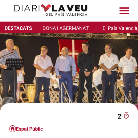
DESTACATS
DONA I AGERMANA'T
El País Valencià
·
2′
Espai Públic