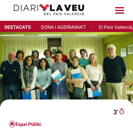
DESTACATS
DONA I AGERMANA'T
El País Valencià
·
3′
Espai Públic