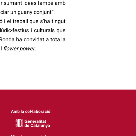
 “anar sumant idees també amb
nciar un guany conjunt”.
 el treball que s’ha tingut
údic-festius i culturals que
 Ronda ha convidat a tota la
il
flower power
.
Amb la col·laboració: