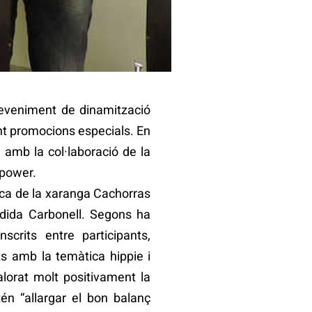
deveniment de dinamització
int promocions especials. En
 amb la col·laboració de la
 power.
sica de la xaranga Cachorras
dida Carbonell. Segons ha
crits entre participants,
ts amb la temàtica hippie i
alorat molt positivament la
én “allargar el bon balanç