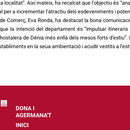
 la localitat”. Així mateix, ha recalcat que l’objectiu és
pal per a incrementar l’atractiu dels esdeveniments i pote
 de Comerç, Eva Ronda, ha destacat la bona comunicació i
ue la intenció del departament és “impulsar itineraris l
i hostalera de Dénia més enllà dels mesos forts d’estiu”.
abliments en la seua ambientació i acudir vestits a l’est
DONA I
AGERMANA'T
INICI