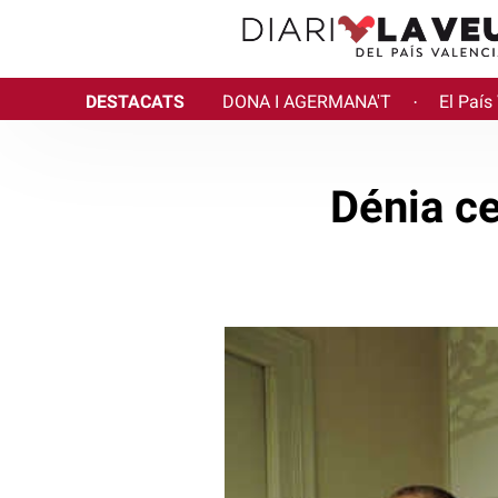
DESTACATS
DONA I AGERMANA'T
El País
·
Dénia ce