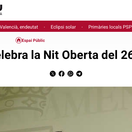
 Valencià, endeutat
Eclipsi solar
Primàries locals PS
·
·
Espai Públic
lebra la Nit Oberta del 2