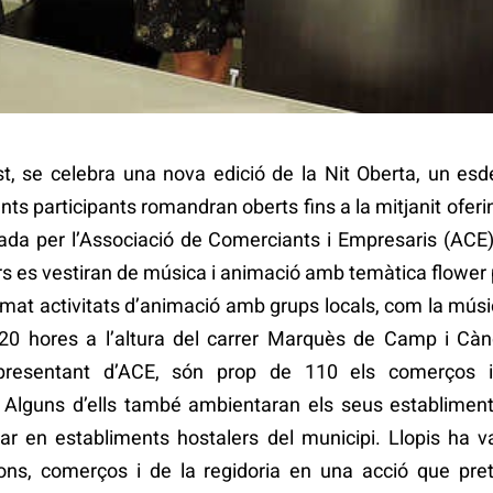
st, se celebra una nova edició de la Nit Oberta, un es
ts participants romandran oberts fins a la mitjanit ofer
ada per l’Associació de Comerciants i Empresaris (ACE)
rs es vestiran de música i animació amb temàtica flower
gramat activitats d’animació amb grups locals, com la mú
0 hores a l’altura del carrer Marquès de Camp i Càn
presentant d’ACE, són prop de 110 els comerços ins
s. Alguns d’ells també ambientaran els seus establimen
ar en establiments hostalers del municipi. Llopis ha v
ions, comerços i de la regidoria en una acció que pret