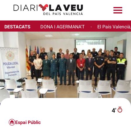
DESTACATS
DONA I AGERMANA'T
El País Valencià
·
4′
Espai Públic