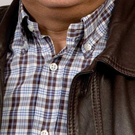
d’Almussafes abandera una iniciativa pionera en la coma
oluntaris mediambientals i voluntaris de majors, se suma a
ter altruista i solidari. De fet, el consistori municipal aca
e voluntaris socials l’objecte primordial de la qual se cent
e la població amb necessitats especials. La passada setma
 va celebrar una reunió informativa en el Centre Cultura
 aquelles persones interessades a integrar esta nova ent
 comarca de la Ribera i tampoc en municipis espanyols 
localitat d’Almussafes engrandix de nou la solidaritat entr