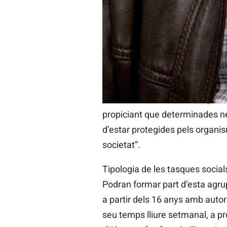
els tràmits per a la posada en
desinteressada a determinats c
qualitat de vida.
Segons Salvador Quijal, cap de
de l’agrupació, “el voluntariat
emocionals, com a conseqüència
propiciant que determinades ne
d’estar protegides pels organis
societat”.
Tipologia de les tasques social
Podran formar part d’esta agrupa
a partir dels 16 anys amb autor
seu temps lliure setmanal, a p