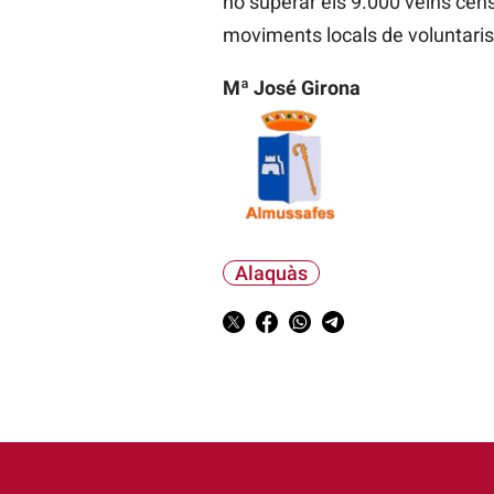
no superar els 9.000 veïns censa
moviments locals de voluntaris e
Mª José Girona
Alaquàs