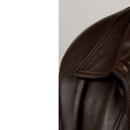
Diari LaVeu
27/09/2013 16:00
Una vegada més, l’Ajuntament 
voluntaris de protecció civil, v
d’una nova entitat local de caràc
la constitució d’una agrupació d
vida d’aquells veïns i veïnes d
Departament de Benestar Social
primera presa de contacte per a
social.
Sense un altre precedent en la
supera els 10.000 habitants, la 