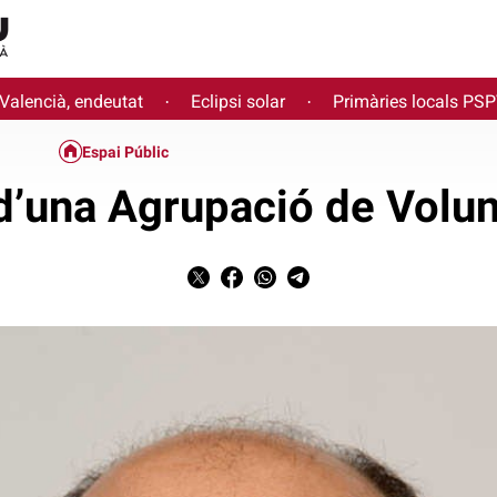
 Valencià, endeutat
Eclipsi solar
Primàries locals PS
·
·
Espai Públic
d’una Agrupació de Volun