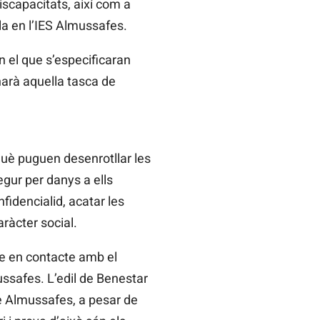
iscapacitats, així com a
a en l’IES Almussafes.
en el que s’especificaran
gnarà aquella tasca de
què puguen desenrotllar les
gur per danys a ells
fidencialid, acatar les
aràcter social.
se en contacte amb el
ssafes. L’edil de Benestar
ue Almussafes, a pesar de