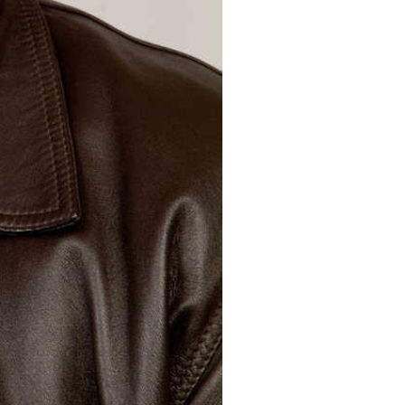
rca. A les agrupacions de
ra l’impuls a la creació
ba d’iniciar els tràmits per a
ra a millorar la qualitat de
na, el director del
l, que va servir com una
itat local de caràcter
amb una població que no
e els seus veïns iniciant