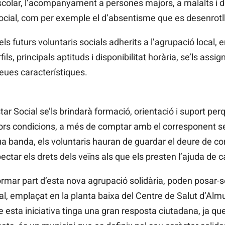
scolar, l’acompanyament a persones majors, a malalts i d
ocial, com per exemple el d’absentisme que es desenrotll
els futurs voluntaris socials adherits a l’agrupació local, 
ls, principals aptituds i disponibilitat horària, se’ls assi
eues característiques.
 Social se’ls brindarà formació, orientació i suport per
ors condicions, a més de comptar amb el corresponent se
ua banda, els voluntaris hauran de guardar el deure de con
pectar els drets dels veïns als que els presten l’ajuda de c
rmar part d’esta nova agrupació solidària, poden posar-
, emplaçat en la planta baixa del Centre de Salut d’Almu
e esta iniciativa tinga una gran resposta ciutadana, ja q