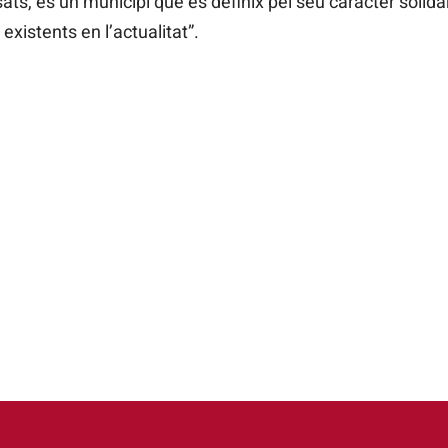
ts, és un municipi que es definix pel seu caràcter solidar
xistents en l’actualitat”.