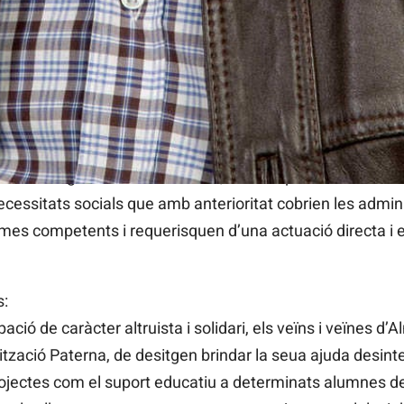
 funcionament d’una nova agrupació de voluntaris que bri
ol·lectius de la població afectats per necessitats especi
l Departament de Benestar Social de l’Ajuntament d’Almu
 és cada vegada més necessari, ja que estem assistint a u
 de l’auge de l’individualisme, i també patim una rece
cessitats socials que amb anterioritat cobrien les admini
mes competents i requerisquen d’una actuació directa i ef
s:
ció de caràcter altruista i solidari, els veïns i veïnes d
ització Paterna, de desitgen brindar la seua ajuda desint
rojectes com el suport educatiu a determinats alumnes d