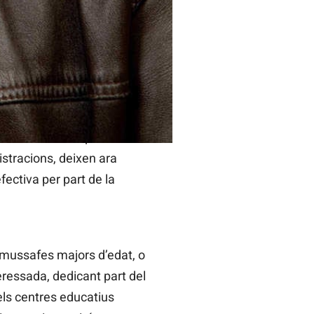
ndaran la seua ajuda
als que minven la seua
ssafes i futur coordinador
n deteriorament dels vincles
ssió econòmica que està
stracions, deixen ara
ectiva per part de la
’Almussafes majors d’edat, o
eressada, dedicant part del
els centres educatius