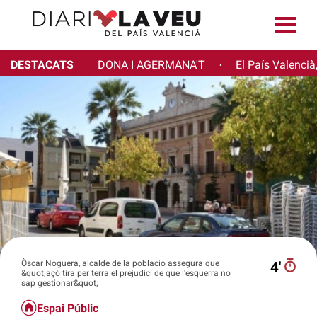
DESTACATS
DONA I AGERMANA'T
El País Valencià
·
Òscar Noguera, alcalde de la població assegura que
4′
&quot;açò tira per terra el prejudici de que l'esquerra no
sap gestionar&quot;
Espai Públic