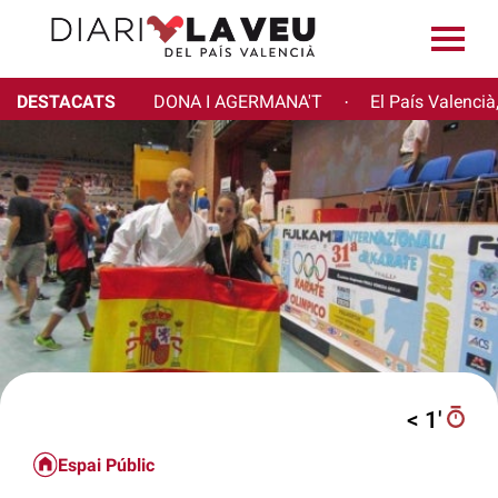
DESTACATS
DONA I AGERMANA'T
El País Valencià
·
< 1′
Espai Públic