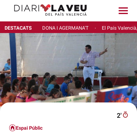
DESTACATS
DONA I AGERMANA'T
El País Valencià
·
2′
Espai Públic