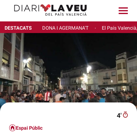
DESTACATS
DONA I AGERMANA'T
El País Valencià
·
4′
Espai Públic