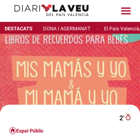
DESTACATS
DONA I AGERMANA'T
El País Valencià
·
2′
Espai Públic