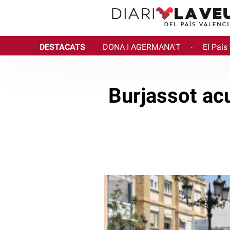
DESTACATS
DONA I AGERMANA'T
El País
·
Burjassot ac