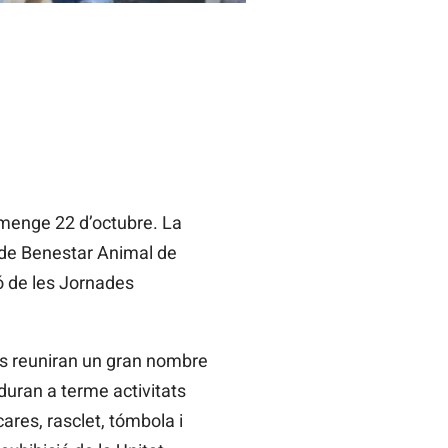
umenge 22 d’octubre. La
a de Benestar Animal de
ó de les Jornades
n es reuniran un gran nombre
uran a terme activitats
ares, rasclet, tómbola i