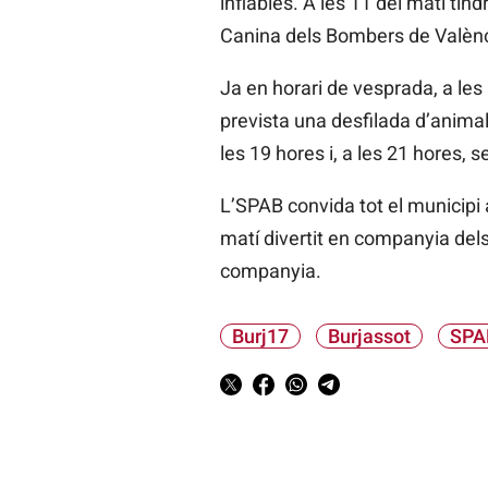
inflables. A les 11 del matí tind
Canina dels Bombers de València
Ja en horari de vesprada, a les 
prevista una desfilada d’animals
les 19 hores i, a les 21 hores, s
L’SPAB convida tot el municipi a
matí divertit en companyia dels 
companyia.
Burj17
Burjassot
SPA