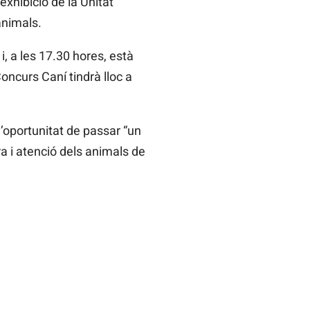
’exhibició de la Unitat
animals.
i, a les 17.30 hores, està
Concurs Caní tindrà lloc a
l’oportunitat de passar “un
ra i atenció dels animals de