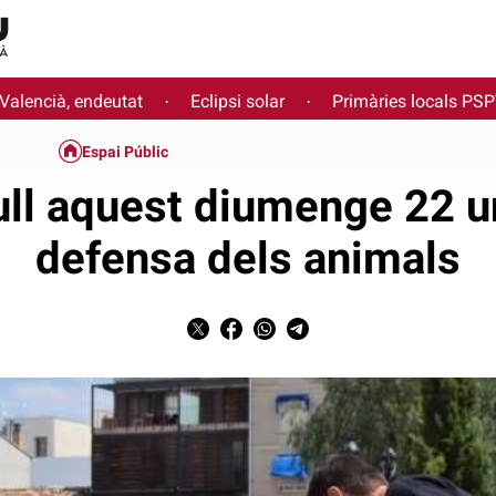
 Valencià, endeutat
Eclipsi solar
Primàries locals PS
·
·
Espai Públic
ull aquest diumenge 22 u
defensa dels animals