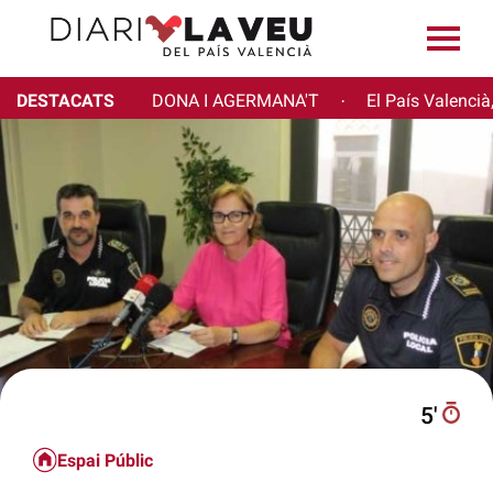
DESTACATS
DONA I AGERMANA'T
El País Valencià
·
5′
Espai Públic