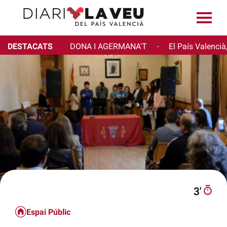
DESTACATS
DONA I AGERMANA'T
El País Valencià
·
3′
Espai Públic