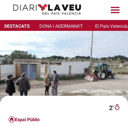
DESTACATS
DONA I AGERMANA'T
El País Valencià
·
2′
Espai Públic