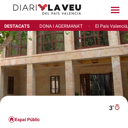
DESTACATS
DONA I AGERMANA'T
El País Valencià
·
3′
Espai Públic