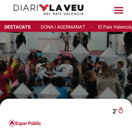
DESTACATS
DONA I AGERMANA'T
El País Valencià
·
2′
Espai Públic