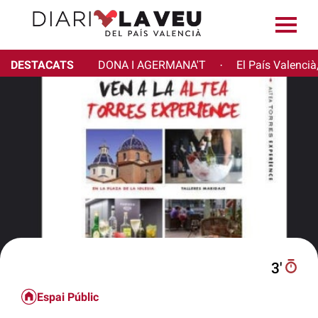
DESTACATS
DONA I AGERMANA'T
El País Valencià
·
3′
Espai Públic